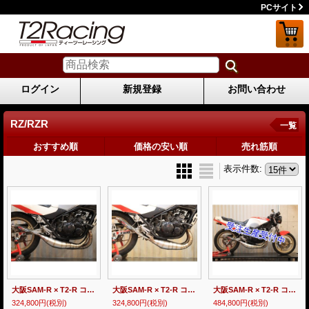
PCサイト
ログイン
新規登録
お問い合わせ
RZ/RZR
一覧
おすすめ順
価格の安い順
売れ筋順
表示件数
:
大阪SAM-R × T2-R コラボ RZ250R用 ステンレス クロスチャンバー 【 STREET 】
大阪SAM-R × T2-R コラボ RZ250R用 ステンレス 左右出しチャンバー 【 RACE 】
大阪SAM-R × T2-R コラボ RZ250R用 チタン クロスチャンバー 【 STREET 】
324,800円
(税別)
324,800円
(税別)
484,800円
(税別)