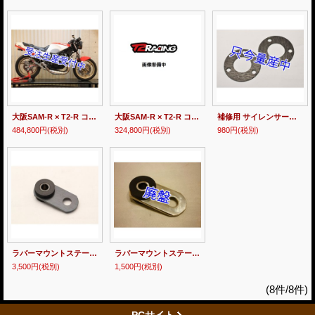
大阪SAM-R × T2-R コラボ RZ250R用 チタン 左右出しチャンバー 【 RACE 】
大阪SAM-R × T2-R コラボ RZ250用 ステンレス クロスチャンバー 【 STREET 】
補修用 サイレンサーガスケット 60mm [2個1セット]
484,800円
(税別)
324,800円
(税別)
980円
(税別)
ラバーマウントステー 【 チタン 】
ラバーマウントステー 【 ステンレス 】
3,500円
(税別)
1,500円
(税別)
(8件/8件)