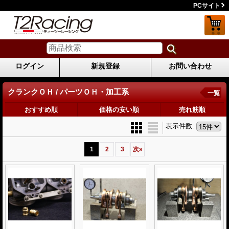
PCサイト
ログイン
新規登録
お問い合わせ
クランクＯＨ / パーツＯＨ・加工系
一覧
おすすめ順
価格の安い順
売れ筋順
表示件数
:
1
2
3
次
»