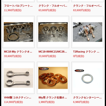
フロートバルブシート【交換作業 / キャブレター１台分】MC18 ・21
クランク・フルオーバーホール受付 MC18 MC21 MC28
クランク・フルオーバーホール受付 MC16
11,960円
(税別)
63,600円
(税別)
63,600円
(税別)
MC18 88y クランクオーバーホールキット
MC18-89/MC21/MC28 クランクオーバーホールキット
T2Racing クランク 買い取りプロジェクト！ NSR250R MC18/MC21/MC28
33,600円
(税別)
33,600円
(税別)
0円
(税別)
VHM製 コネクティングロッド 【 MC18 - 89y ・MC21・28 】
88y用 クランク右側オイルシール MC18
クランクセンターシール /MC18
114,800円
(税別)
1,980円
(税別)
6,980円
(税別)