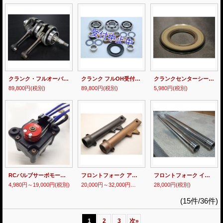
クランク・フルオーバーホール受付 YAMAHA TZR250R 3XV 【 STD ・ RS 】
クランク フルOH受付 YAMAHA TZR250R 【 SP・SPR 】／ TZ250
クランクセンターシール YAMAHA TZR250R 3XV STD/RS 用
89,800円
(税別)
89,800円
(税別)
5,980円
(税別)
RCバルブサーボモーター 交換サービス 【 MOTOwire.co × T2Racing 】 MC18 MC21 MC28
フロントフォーク アウター 硬質アルマイト処理 受付
フロントフォーク インナーチューブ 再めっき受付
4,980円～19,000円
(税別)
20,000円～32,000円
(税別)
28,000円
(税別)
(15件/36件)
1
2
3
次
»