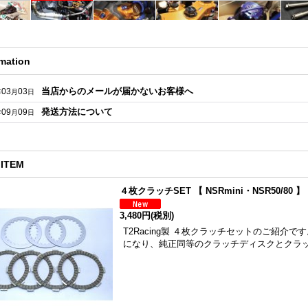
rmation
当店からのメールが届かないお客様へ
03
03
年
月
日
発送方法について
09
09
年
月
日
ITEM
４枚クラッチSET 【 NSRmini・NSR50/80 】
3,480円
(税別)
T2Racing製 ４枚クラッチセットのご紹介です。
になり、純正同等のクラッチディスクとクラ