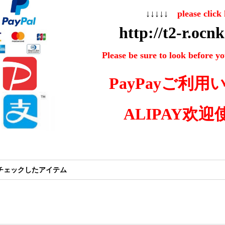
↓↓↓↓↓
please clic
http://t2-r.ocn
Please be sure to look before yo
PayPayご利
ALIPAY
欢迎
チェックしたアイテム