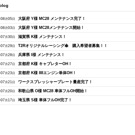
blog
大阪府 Y様 MC28 メンテナンス完了！
08
05
年
月
日
大阪府 Y様 MC28メンテナンス開始！
08
03
年
月
日
滋賀県 K様 メンテナンス！
07
30
年
月
日
T2Rオリジナルレーシング傘 購入希望者募集！！
07
29
年
月
日
兵庫県 I様 メンテナンス！
07
28
年
月
日
京都府 K様 キャブレターOH！
07
27
年
月
日
京都府 K様 88エンジン単体OH！
07
23
年
月
日
ワークスプレッシャープレート量産完了！
07
21
年
月
日
和歌山県 O様 MC28 車体フルOH開始！
07
20
年
月
日
埼玉県 S様 車体フルOH完了！
07
17
年
月
日