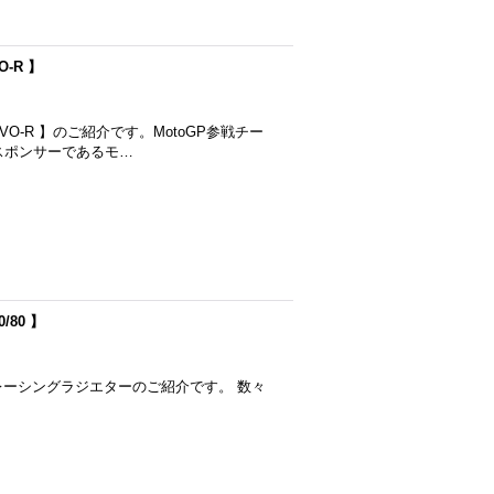
O-R 】
O-R 】のご紹介です。MotoGP参戦チー
スポンサーであるモ…
/80 】
0 用、大型レーシングラジエターのご紹介です。 数々