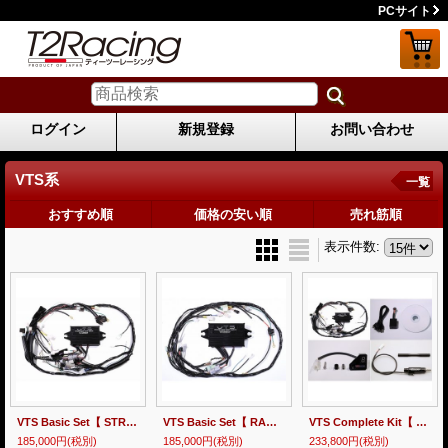
PCサイト
ログイン
新規登録
お問い合わせ
VTS系
一覧
おすすめ順
価格の安い順
売れ筋順
表示件数
:
VTS Basic Set【 STREET 】MC21
VTS Basic Set【 RACE 】MC21
VTS Complete Kit【 STREET 】MC21
185,000円
(税別)
185,000円
(税別)
233,800円
(税別)