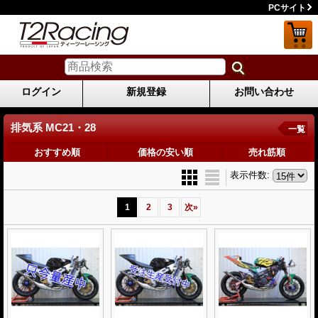
PCサイト
ログイン
新規登録
お問い合わせ
排気系 MC21・28
一覧
おすすめ順
価格の安い順
売れ筋順
表示件数
:
1
2
3
次
»