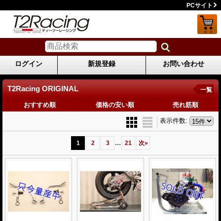
PCサイト
ログイン
新規登録
お問い合わせ
T2Racing ORIGINAL
一覧
おすすめ順
価格の安い順
売れ筋順
表示件数
:
...
1
2
3
21
次
»