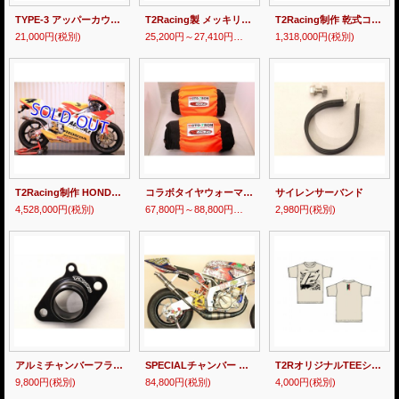
TYPE-3 アッパーカウルステーセット
T2Racing製 メッキリアスタンド 【 mini bike 】
T2Racing制作 乾式コンプリートエンジン 【 MC21 】
21,000円
(税別)
25,200円～27,410円
(税別)
1,318,000円
(税別)
T2Racing制作 HONDA NSR250R MC21 【 ADVANCE ’99 宇川徹 レプリカ 】 フルカスタム車両
コラボタイヤウォーマー【 Hot Rim 】 17インチ 各種
サイレンサーバンド
4,528,000円
(税別)
67,800円～88,800円
(税別)
2,980円
(税別)
アルミチャンバーフランジ 【 NSR80 】
SPECIALチャンバー 【 NSR80 】
T2RオリジナルTEEシャツ [ 2024 ]
9,800円
(税別)
84,800円
(税別)
4,000円
(税別)