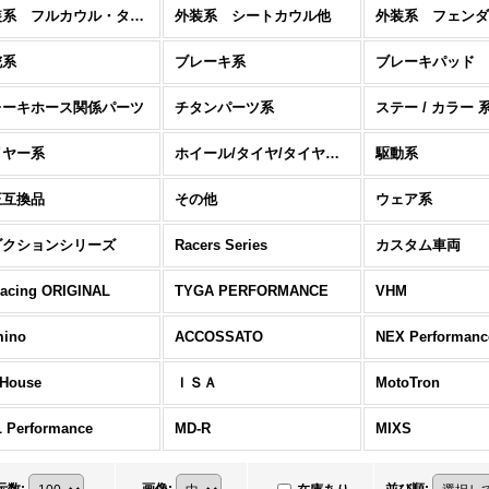
外装系 フルカウル・タンク他
外装系 シートカウル他
外装系 フェンダ
舵系
ブレーキ系
ブレーキパッド
レーキホース関係パーツ
チタンパーツ系
ステー / カラー 
イヤー系
ホイール/タイヤ/タイヤウォーマー系
駆動系
正互換品
その他
ウェア系
ダクションシリーズ
Racers Series
カスタム車両
acing ORIGINAL
TYGA PERFORMANCE
VHM
ino
ACCOSSATO
NEX Performanc
House
ＩＳＡ
MotoTron
 Performance
MD-R
MIXS