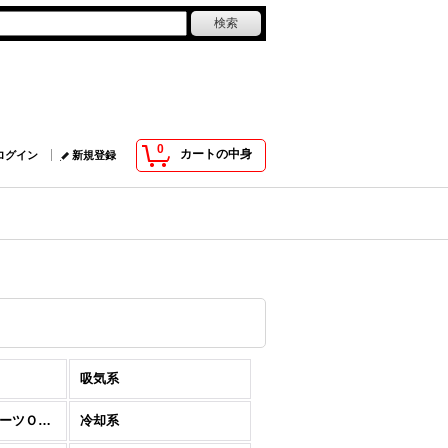
0
カートの中身
ログイン
新規登録
吸気系
クランクＯＨ / パーツＯＨ・加工系
冷却系