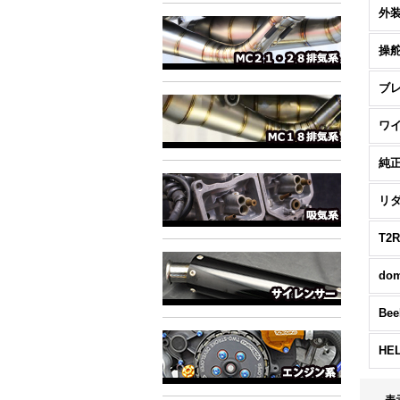
操
ブ
ワ
純
リ
T2R
dom
Bee
HEL