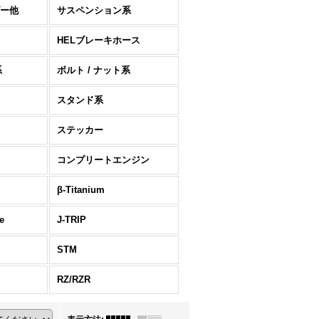
ー他
サスペンション系
HELブレーキホース
系
ボルト / ナット系
スタンド系
ステッカー
コンプリートエンジン
β-Titanium
e
J-TRIP
STM
RZ/RZR