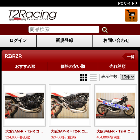
PCサイト
ログイン
新規登録
お問い合わせ
RZ/RZR
一覧
おすすめ順
価格の安い順
売れ筋順
表示件数
:
大阪SAM-R × T2-R コラボ RZ250R用 ステンレス クロスチャンバー 【 STREET 】
大阪SAM-R × T2-R コラボ RZ250R用 ステンレス 左右出しチャンバー 【 RACE 】
大阪SAM-R × T2-R コラボ RZ250R用 チタン クロスチャンバー 【 STREET 】
324,800円
(税別)
324,800円
(税別)
484,800円
(税別)