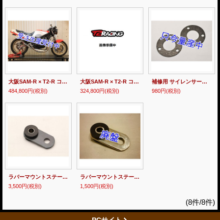
大阪SAM-R × T2-R コラボ RZ250R用 チタン 左右出しチャンバー 【 RACE 】
大阪SAM-R × T2-R コラボ RZ250用 ステンレス クロスチャンバー 【 STREET 】
補修用 サイレンサーガスケット 60mm [2個1セット]
484,800円
(税別)
324,800円
(税別)
980円
(税別)
ラバーマウントステー 【 チタン 】
ラバーマウントステー 【 ステンレス 】
3,500円
(税別)
1,500円
(税別)
(8件/8件)