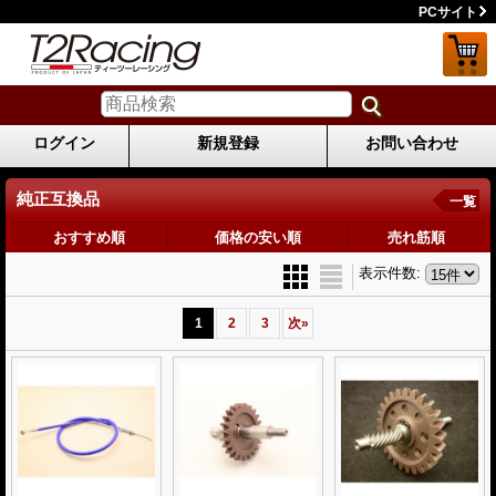
PCサイト
ログイン
新規登録
お問い合わせ
純正互換品
一覧
おすすめ順
価格の安い順
売れ筋順
表示件数
:
1
2
3
次
»