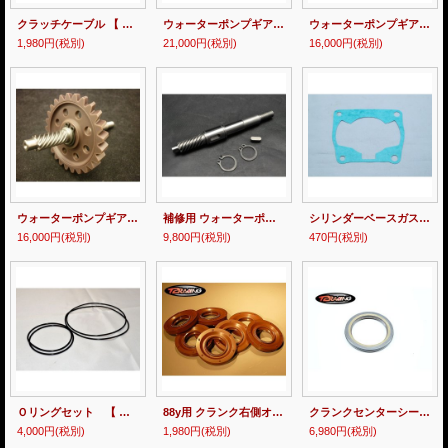
クラッチケーブル 【 NSRmini・NSR50/80 】
ウォーターポンプギア RESIN 【 CRM250R（AR）】
ウォーターポンプギア RESIN MC18・21 【 T2Racing VERTEX series 】
1,980円
(税別)
21,000円
(税別)
16,000円
(税別)
ウォーターポンプギア RESIN MC28 【 T2Racing VERTEX series 】
補修用 ウォーターポンプ シャフト 【T2Racing VERTEX series】
シリンダーベースガスケット 【 全年式 】
16,000円
(税別)
9,800円
(税別)
470円
(税別)
Ｏリングセット 【 ノーマルシリンダー・ヘッド 】
88y用 クランク右側オイルシール MC18
クランクセンターシール /MC18
4,000円
(税別)
1,980円
(税別)
6,980円
(税別)