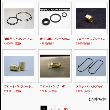
補修用 リペアパーツ ヘッドガスケットＯリングセット
オイルポンプシールKIT NSR250R 全年式対応 【 Reduction Series 】
フロートバルブシート【単品売り】MC18・21用
4,000円
(税別)
498円
(税別)
2,980円
(税別)
フロートバルブシート【単品売り】MC28用
フロートバルブ MC18・21・28用
スロットルバルブガイドガスケットセット MC18・21用
2,980円
(税別)
1,980円
(税別)
1,000円
(税別)
(15件/42件)
1
2
3
次
»