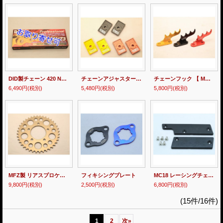
DID製チェーン 420 NZ3 NSR50・NSRmini用
チェーンアジャスタープレート【 NSR50/80 】
チェーンフック 【 MC21 】
6,490円
(税別)
5,480円
(税別)
5,800円
(税別)
MFZ製 リアスプロケット 【 520サイズ 】 33T〜48T MFZホイール専用 MC21
フィキシングプレート
MC18 レーシングチェーンスライダー
9,800円
(税別)
2,500円
(税別)
6,800円
(税別)
(15件/16件)
1
2
次
»