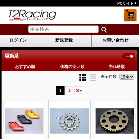
PCサイト
ログイン
新規登録
お問い合わせ
駆動系
一覧
おすすめ順
価格の安い順
売れ筋順
表示件数
:
1
2
次
»