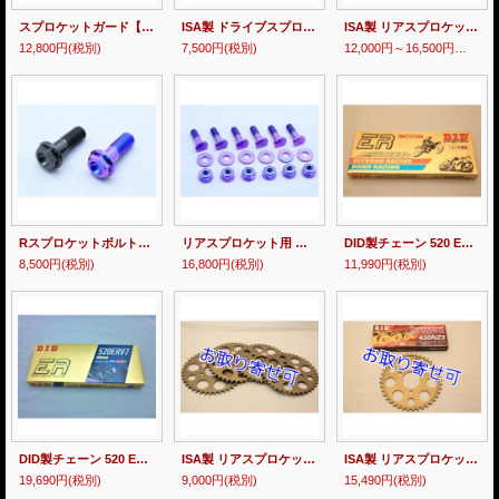
スプロケットガード【 汎用 NSRmini等 】
ISA製 ドライブスプロケット NSR250R用
ISA製 リアスプロケット 【 520サイズ 】 35T〜46T NSR250R専用 MC18・21・28
12,800円
(税別)
7,500円
(税別)
12,000円～16,500円
(税別)
Rスプロケットボルトセット 【 MC21 】
リアスプロケット用 チタンボルトSET 【 MC28 】
DID製チェーン 520 ERS3
8,500円
(税別)
16,800円
(税別)
11,990円
(税別)
DID製チェーン 520 ERV7
ISA製 リアスプロケット 【 420サイズ 】 40T〜43T NSR50・NSRmini用
ISA製 リアスプロケット ＆ DID製 チェーン【 420サイズ 】NSR50・NSRmini用セット
19,690円
(税別)
9,000円
(税別)
15,490円
(税別)