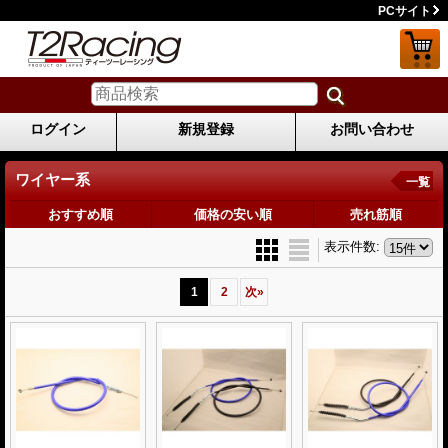
PCサイト
ログイン
新規登録
お問い合わせ
ワイヤー系
一覧
おすすめ順
価格の安い順
売れ筋順
表示件数
:
1
2
次
»