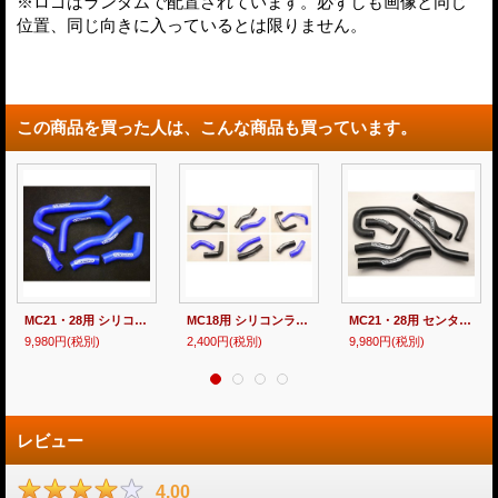
※ロゴはランダムで配置されています。必ずしも画像と同じ
位置、同じ向きに入っているとは限りません。
この商品を買った人は、こんな商品も買っています。
MC21・28用 シリコンラジエターホース【フルセット】T2Racing製
MC18用 シリコンラジエターホース 【 単品売り 】T2Racing製
MC21・28用 センタープラグ化用 シリコンラジエターホース 【フルセット】T2Racing製
9,980円
(税別)
2,400円
(税別)
9,980円
(税別)
レビュー
4.00