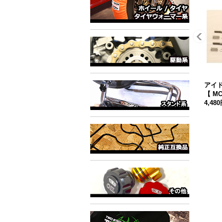
アイ
【 MC
4,48