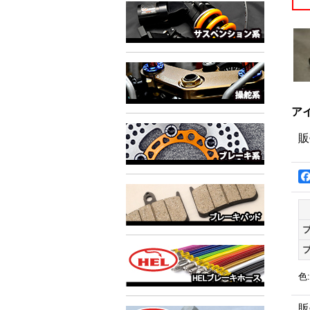
アイ
販
色
:
販