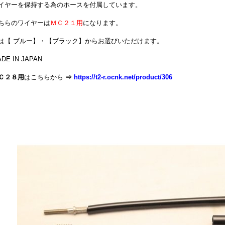
イヤーを保持する為のホースを付属しています。
ちらのワイヤーは
ＭＣ２１用
になります。
は【 ブルー】・【ブラック】からお選びいただけます。
DE IN JAPAN
Ｃ２８用
はこちらから
⇒
https://t2-r.ocnk.net/product/306