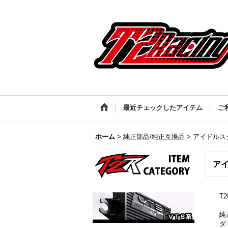
最近チェックしたアイテム
ご
ホーム
>
純正部品/純正互換品
>
アイドルスク
アイ
T
純
ダ