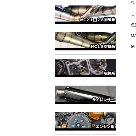
ワ
こ
色
MA
Ｍ