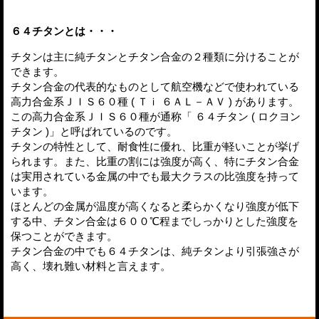
６４チタンとは・・・
チタンは主に純チタンとチタン合金の２種類に分けることが
できます。
チタン合金の代表的なものとして航空機などで使われている
高力合金系ＪＩＳ６０種 ( Ｔｉ ６ＡＬ－ＡＶ ) があります。
この高力合金系ＪＩＳ６０種が通称「 ６４チタン ( ロクヨン
チタン )」と呼ばれているのです。
チタンの特性として、耐食性に優れ、比重が軽いことが挙げ
られます。また、比重の割には強度が高く、特にチタン合金
は実用されている金属の中でも最大クラスの比強度を持って
います。
ほとんどの金属が温度が高くなると柔らかくなり強度が低下
する中、チタン合金は６００℃程までしっかりとした強度を
保つことができます。
チタン合金の中でも６４チタンは、純チタンより引張強さが
高く、壊れ難い材料と言えます。