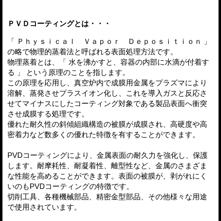
ＰＶＤコーティングとは・・・
「 Ｐｈｙｓｉｃａｌ Ｖａｐｏｒ Ｄｅｐｏｓｉｔｉｏｎ 」
の略で物理的蒸着法と呼ばれる表面処理方法です。
物理蒸着とは、「 水を沸かすと、容器の内部に水滴が付着す
る 」 という原理のことを指します。
この原理を応用し、真空炉内で成膜用金属をプラズマにより
溶解、蒸発させプラスイオン化し、これを導入ガスと反応さ
せてマイナスにしたコーティング対象である製品表面へ衝突
させ成膜する処理です。
優れた耐久性の斜傾組織構造の被膜が成膜され、高硬度や高
密着力など数多くの優れた特徴を有することができます。
PVDコーティングにより、金属表面の耐久力を強化し、保護
します。耐摩耗性、耐凝着性、離型性など、金属のさまざま
な性能を高めることができます。表面の被膜が、剥がれにく
いのもPVDコーティングの特徴です。
切削工具、各種機械部品、精密金型部品、その他様々な用途
で使用されています。