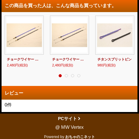
この商品を買った人は、こんな商品も買っています。
チョークワイヤー 【 MC28 】
チョークワイヤー 【 MC18・21 】
チタンスプリットピン
2,480円
(税別)
2,480円
(税別)
980円
(税別)
レビュー
0
件
PCサイト
@ MW Vertex
Powered by
おちゃのこネット