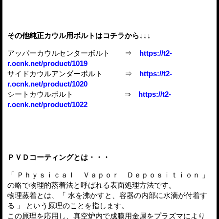
その他純正カウル用ボルトはコチラから↓↓↓
アッパーカウルセンターボルト ⇒
https://t2-
r.ocnk.net/product/1019
サイドカウルアンダーボルト ⇒
https://t2-
r.ocnk.net/product/1020
シートカウルボルト
⇒
https://t2-
r.ocnk.net/product/1022
ＰＶＤコーティングとは・・・
「 Ｐｈｙｓｉｃａｌ Ｖａｐｏｒ Ｄｅｐｏｓｉｔｉｏｎ 」
の略で物理的蒸着法と呼ばれる表面処理方法です。
物理蒸着とは、「 水を沸かすと、容器の内部に水滴が付着す
る 」 という原理のことを指します。
この原理を応用し、真空炉内で成膜用金属をプラズマにより