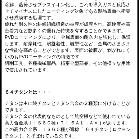
溶解、蒸発させプラスイオン化し、これを導入ガスと反応さ
せてマイナスにしたコーティング対象である製品表面へ衝突
させ成膜する処理です。
優れた耐久性の斜傾組織構造の被膜が成膜され、高硬度や高
密着力など数多くの優れた特徴を有することができます。
PVDコーティングにより、金属表面の耐久力を強化し、保護
します。耐摩耗性、耐凝着性、離型性など、金属のさまざま
な性能を高めることができます。表面の被膜が、剥がれにく
いのもPVDコーティングの特徴です。
切削工具、各種機械部品、精密金型部品、その他様々な用途
で使用されています。
６４チタンとは・・・
チタンは主に純チタンとチタン合金の２種類に分けることが
できます。
チタン合金の代表的なものとして航空機などで使われている
高力合金系ＪＩＳ６０種 ( Ｔｉ ６ＡＬ－ＡＶ ) があります。
この高力合金系ＪＩＳ６０種が通称「 ６４チタン ( ロクヨン
チタン )」と呼ばれているのです。