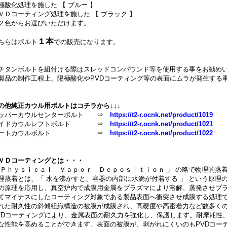
極酸化処理を施した 【 ブルー 】
ＶＤコーティング処理を施した 【 ブラック 】
２色からお選びいただけます。
１本
ちらはボルト
での販売になります。
チタンボルトを組付ける際はスレッドコンパウンド等を使用する事をお勧め
製品の制作工程上、陽極酸化やPVDコーティング等の表面にムラが発生する
の他純正カウル用ボルトはコチラから↓↓↓
ッパーカウルセンターボルト ⇒
https://t2-r.ocnk.net/product/1019
イドカウルレフトボルト ⇒
https://t2-r.ocnk.net/product/1021
ートカウルボルト
⇒
https://t2-r.ocnk.net/product/1022
ＶＤコーティングとは・・・
 Ｐｈｙｓｉｃａｌ Ｖａｐｏｒ Ｄｅｐｏｓｉｔｉｏｎ 」 の略で物理的蒸
理蒸着とは、「 水を沸かすと、容器の内部に水滴が付着する 」 という原理
の原理を応用し、真空炉内で成膜用金属をプラズマにより溶解、蒸発させプ
てマイナスにしたコーティング対象である製品表面へ衝突させ成膜する処理
れた耐久性の斜傾組織構造の被膜が成膜され、高硬度や高密着力など数多く
VDコーティングにより、金属表面の耐久力を強化し、保護します。耐摩耗性
な性能を高めることができます。表面の被膜が、剥がれにくいのもPVDコー