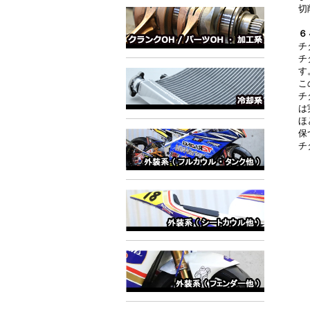
切
６
チ
チ
す
こ
チ
は
ほ
保
チ