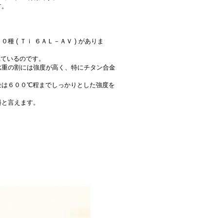
す。
( Ｔｉ ６ＡＬ－ＡＶ ) がありま
れているのです。
比重の割には強度が高く、特にチタン合金
金は６００℃程までしっかりとした強度を
料と言えます。