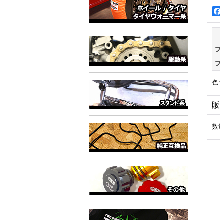
色
:
販
数