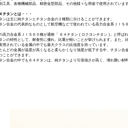
削工具、各種機械部品、精密金型部品、その他様々な用途で使用されていま
４チタンとは・・・
タンは主に純チタンとチタン合金の２種類に分けることができます。
タン合金の代表的なものとして航空機などで使われている高力合金系ＪＩＳ６０種 
。
の高力合金系ＪＩＳ６０種が通称「 ６４チタン ( ロクヨンチタン )」と呼ば
タンの特性として、耐食性に優れ、比重が軽いことが挙げられます。また、
実用されている金属の中でも最大クラスの比強度を持っています。
とんどの金属が温度が高くなると柔らかくなり強度が低下する中、チタン合
つことができます。
タン合金の中でも６４チタンは、純チタンより引張強さが高く、壊れ難い材