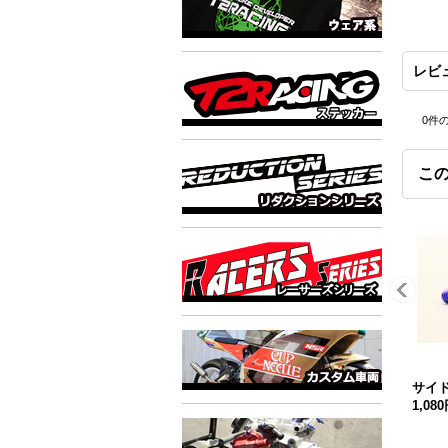
レビ
0
件
こ
サイ
1,08