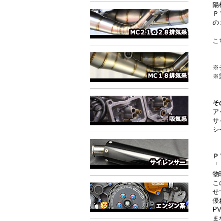
陽
Ｐ
の
こ
※
※
そ
ア
サ
シ
Ｐ
「
物
こ
せ
優
P
ま