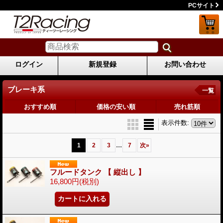
PCサイト
ログイン
新規登録
お問い合わせ
ブレーキ系
一覧
おすすめ順
価格の安い順
売れ筋順
表示件数
:
...
1
2
3
7
次
»
フルードタンク 【 縦出し 】
16,800円
(税別)