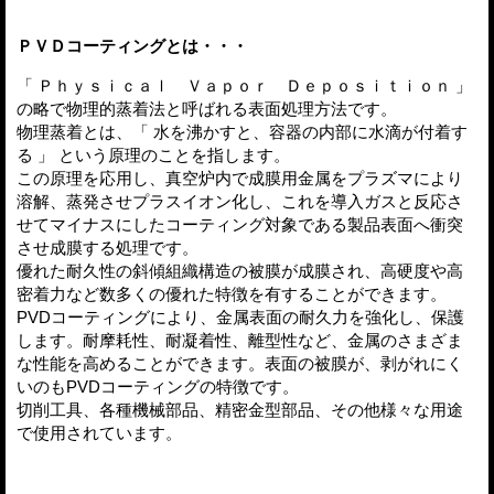
ＰＶＤコーティングとは・・・
「 Ｐｈｙｓｉｃａｌ Ｖａｐｏｒ Ｄｅｐｏｓｉｔｉｏｎ 」
の略で物理的蒸着法と呼ばれる表面処理方法です。
物理蒸着とは、「 水を沸かすと、容器の内部に水滴が付着す
る 」 という原理のことを指します。
この原理を応用し、真空炉内で成膜用金属をプラズマにより
溶解、蒸発させプラスイオン化し、これを導入ガスと反応さ
せてマイナスにしたコーティング対象である製品表面へ衝突
させ成膜する処理です。
優れた耐久性の斜傾組織構造の被膜が成膜され、高硬度や高
密着力など数多くの優れた特徴を有することができます。
PVDコーティングにより、金属表面の耐久力を強化し、保護
します。耐摩耗性、耐凝着性、離型性など、金属のさまざま
な性能を高めることができます。表面の被膜が、剥がれにく
いのもPVDコーティングの特徴です。
切削工具、各種機械部品、精密金型部品、その他様々な用途
で使用されています。