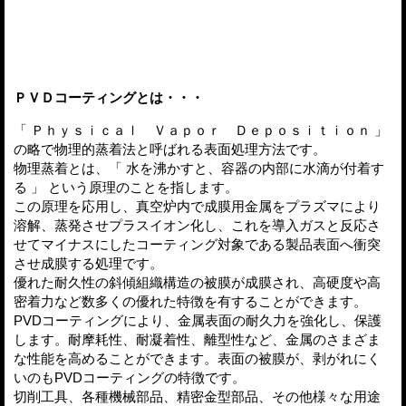
ＰＶＤコーティングとは・・・
「 Ｐｈｙｓｉｃａｌ Ｖａｐｏｒ Ｄｅｐｏｓｉｔｉｏｎ 」
の略で物理的蒸着法と呼ばれる表面処理方法です。
物理蒸着とは、「 水を沸かすと、容器の内部に水滴が付着す
る 」 という原理のことを指します。
この原理を応用し、真空炉内で成膜用金属をプラズマにより
溶解、蒸発させプラスイオン化し、これを導入ガスと反応さ
せてマイナスにしたコーティング対象である製品表面へ衝突
させ成膜する処理です。
優れた耐久性の斜傾組織構造の被膜が成膜され、高硬度や高
密着力など数多くの優れた特徴を有することができます。
PVDコーティングにより、金属表面の耐久力を強化し、保護
します。耐摩耗性、耐凝着性、離型性など、金属のさまざま
な性能を高めることができます。表面の被膜が、剥がれにく
いのもPVDコーティングの特徴です。
切削工具、各種機械部品、精密金型部品、その他様々な用途