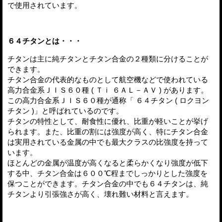
で使用されています。
６４チタンとは・・・
チタンは主に純チタンとチタン合金の２種類に分けることが
できます。
チタン合金の代表的なものとして航空機などで使われている
高力合金系ＪＩＳ６０種 ( Ｔｉ ６ＡＬ－ＡＶ ) があります。
この高力合金系ＪＩＳ６０種が通称「 ６４チタン ( ロクヨン
チタン )」と呼ばれているのです。
チタンの特性として、耐食性に優れ、比重が軽いことが挙げ
られます。また、比重の割には強度が高く、特にチタン合金
は実用されている金属の中でも最大クラスの比強度を持って
います。
ほとんどの金属が温度が高くなると柔らかくなり強度が低下
する中、チタン合金は６００℃程までしっかりとした強度を
保つことができます。チタン合金の中でも６４チタンは、純
チタンより引張強さが高く、壊れ難い材料と言えます。