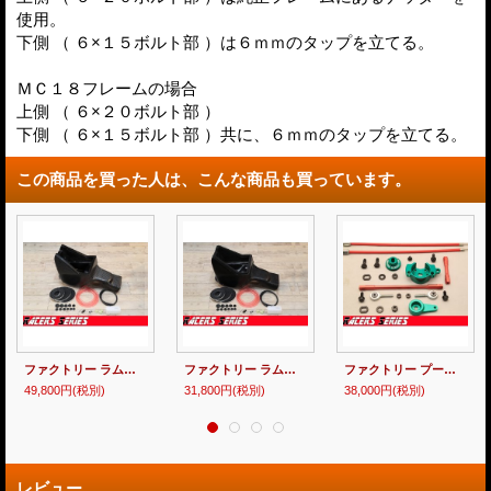
使用。
下側 （ ６×１５ボルト部 ）は６ｍｍのタップを立てる。
ＭＣ１８フレームの場合
上側 （ ６×２０ボルト部 ）
下側 （ ６×１５ボルト部 ）共に、６ｍｍのタップを立てる。
この商品を買った人は、こんな商品も買っています。
ファクトリー ラム圧BOXキット [ カーボン ] MC21【 Racers Series 】
ファクトリー ラム圧BOXキット [ 黒ゲル ] MC21【 Racers Series 】
ファクトリー プーリーKIT 【 Racers Series 】MC18-89 / MC21 / MC28
49,800円
(税別)
31,800円
(税別)
38,000円
(税別)
レビュー