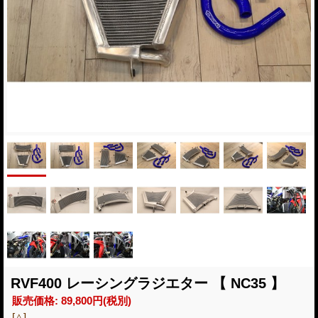
RVF400 レーシングラジエター 【 NC35 】
販売価格
:
89,800円
(税別)
[△]