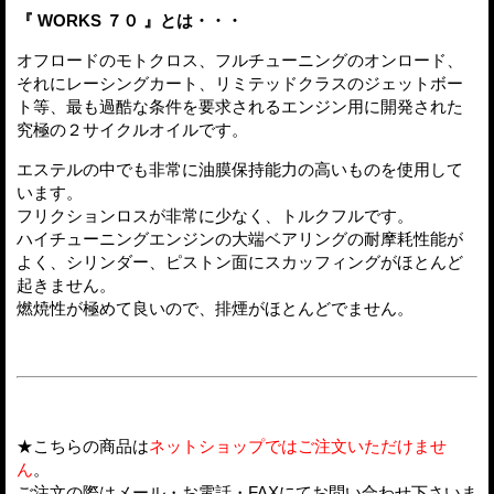
『 WORKS ７０ 』とは・・・
オフロードのモトクロス、フルチューニングのオンロード、
それにレーシングカート、リミテッドクラスのジェットボー
ト等、最も過酷な条件を要求されるエンジン用に開発された
究極の２サイクルオイルです。
エステルの中でも非常に油膜保持能力の高いものを使用して
います。
フリクションロスが非常に少なく、トルクフルです。
ハイチューニングエンジンの大端ベアリングの耐摩耗性能が
よく、シリンダー、ピストン面にスカッフィングがほとんど
起きません。
燃焼性が極めて良いので、排煙がほとんどでません。
★こちらの商品は
ネットショップではご注文いただけませ
ん
。
ご注文の際はメール・お電話・FAXにて
お問い合わせ
下さいま