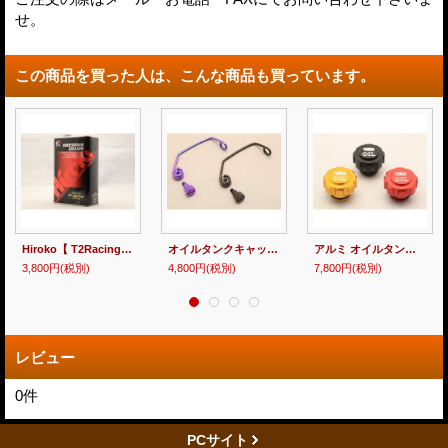
せ。
この商品を買った人は、こんな商品も買っています。
Hiroko【 T2Racing SPESIAL 】乾式用ギアオイル
オイルタンクキャップワイヤー
アルミ オイルタンクキャップ
3,800円
(税別)
4,800円
(税別)
7,800円
(税別)
レビュー
0
件
PCサイト