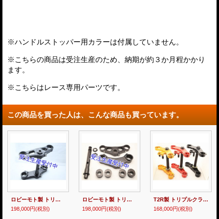
※ハンドルストッパー用カラーは付属していません。
※こちらの商品は受注生産のため、納期が約３か月程かかり
ます。
※こちらはレース専用パーツです。
この商品を買った人は、こんな商品も買っています。
ロビーモト製 トリプルクランプKIT [ TYPE-1 ] 【 MC21・28 】
ロビーモト製 トリプルクランプKIT [ TYPE-2 ] 【 MC21・28 】
T2R製 トリプルクランプKIT 【 TYPE-1 】 MC21・28
198,000円
(税別)
198,000円
(税別)
168,000円
(税別)