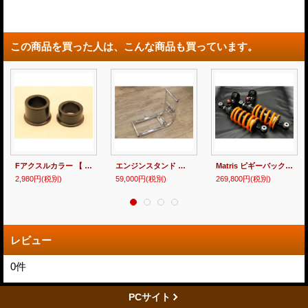
この商品を買った人は、こんな商品も買っています。
Fアクスルカラー 【 MC18・21・28 】
エンジンスタンド 【 MC18・21・28 】
Matris ピギーバックタイプスペシャルサスペンション MC18・21・28
2,980円
(税別)
59,000円
(税別)
269,800円
(税別)
レビュー
0
件
PCサイト