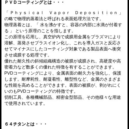
ＰＶＤコーティングとは・・・
「 Ｐｈｙｓｉｃａｌ Ｖａｐｏｒ Ｄｅｐｏｓｉｔｉｏｎ 」
の略で物理的蒸着法と呼ばれる表面処理方法です。
物理蒸着とは、「 水を沸かすと、容器の内部に水滴が付着す
る 」 という原理のことを指します。
この原理を応用し、真空炉内で成膜用金属をプラズマにより
溶解、蒸発させプラスイオン化し、これを導入ガスと反応さ
せてマイナスにしたコーティング対象である製品表面へ衝突
させ成膜する処理です。
優れた耐久性の斜傾組織構造の被膜が成膜され、高硬度や高
密着力など数多くの優れた特徴を有することができます。
PVDコーティングにより、金属表面の耐久力を強化し、保護
します。耐摩耗性、耐凝着性、離型性など、金属のさまざま
な性能を高めることができます。表面の被膜が、剥がれにく
いのもPVDコーティングの特徴です。
切削工具、各種機械部品、精密金型部品、その他様々な用途
で使用されています。
６４チタンとは・・・