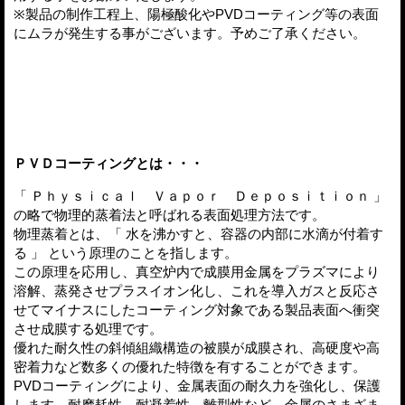
※製品の制作工程上、陽極酸化やPVDコーティング等の表面
にムラが発生する事がございます。予めご了承ください。
ＰＶＤコーティングとは・・・
「 Ｐｈｙｓｉｃａｌ Ｖａｐｏｒ Ｄｅｐｏｓｉｔｉｏｎ 」
の略で物理的蒸着法と呼ばれる表面処理方法です。
物理蒸着とは、「 水を沸かすと、容器の内部に水滴が付着す
る 」 という原理のことを指します。
この原理を応用し、真空炉内で成膜用金属をプラズマにより
溶解、蒸発させプラスイオン化し、これを導入ガスと反応さ
せてマイナスにしたコーティング対象である製品表面へ衝突
させ成膜する処理です。
優れた耐久性の斜傾組織構造の被膜が成膜され、高硬度や高
密着力など数多くの優れた特徴を有することができます。
PVDコーティングにより、金属表面の耐久力を強化し、保護
します。耐摩耗性、耐凝着性、離型性など、金属のさまざま