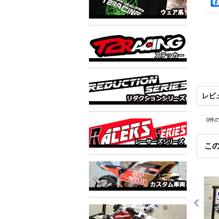
レビ
0
件
こ