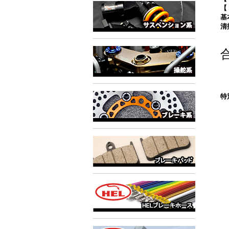
【
基
清
特