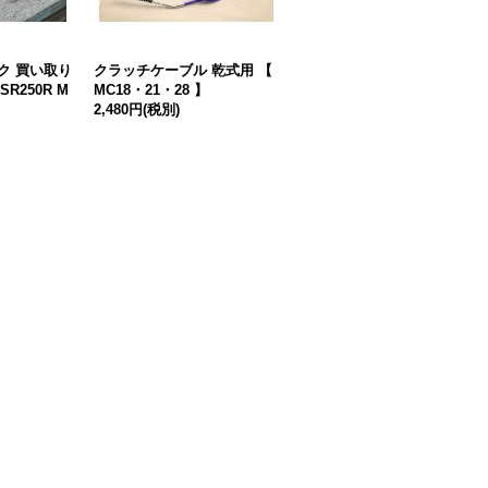
ンク 買い取り
クラッチケーブル 乾式用 【
MC21・28用 シリコンラジエ
R250R M
MC18・21・28 】
ターホース【フルセット】T
2,480円
(税別)
2Racing製
9,980円
(税別)