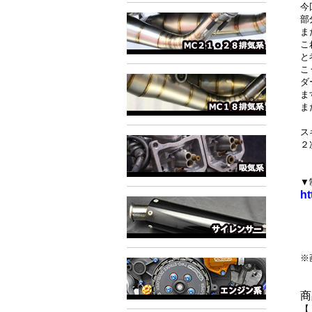
今
部
ま
こ
と
こ
ダ
ま
ま
ス
２
▼
ht
※
商
【