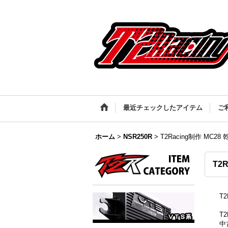
最近チェックしたアイテム
ご
ホーム
>
NSR250R
>
T2Racing制作 MC
T2
T
T
中