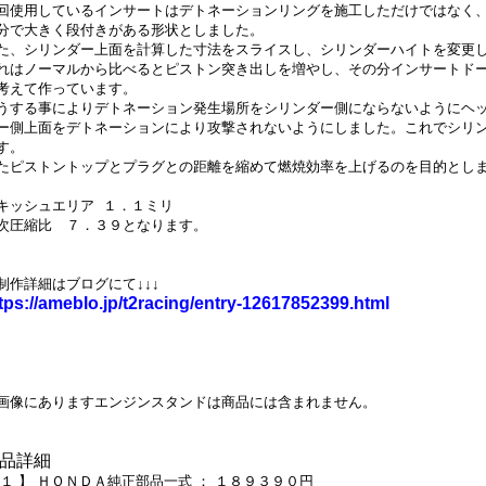
回使用しているインサートはデトネーションリングを施工しただけではなく
分で大きく段付きがある形状としました。
た、シリンダー上面を計算した寸法をスライスし、シリンダーハイトを変更
れはノーマルから比べるとピストン突き出しを増やし、その分インサートド
考えて作っています。
うする事によりデトネーション発生場所をシリンダー側にならないようにヘ
ー側上面をデトネーションにより攻撃されないようにしました。これでシリ
す。
たピストントップとプラグとの距離を縮めて燃焼効率を上げるのを目的とし
キッシュエリア １．１ミリ
次圧縮比 ７．３９となります。
制作詳細はブログにて
↓↓↓
tps://ameblo.jp/t2racing/entry-12617852399.html
画像にありますエンジンスタンドは商品には含まれません。
品詳細
 １ 】 ＨＯＮＤＡ純正部品一式 ： １８９３９０円