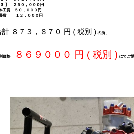
 ３ 】 ２５０，０００円
本工賃 ５０，０００円
掃費 １２，０００円
合計 ８７３，８７０ 円 ( 税別 )
の所
、
８６９０００
円 ( 税別 )
別価格
にてご購