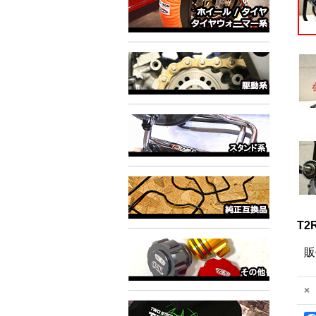
T2
販
×