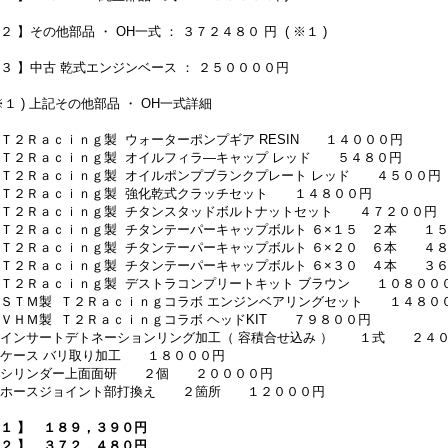
 ２ 】その他部品 ・ OH一式 ： ３７２４８０ 円 ( ※１ )
 ３ 】中古 乾式エンジンベース ： ２５００００円
 ※１ ) 上記その他部品 ・ OH一式詳細
 Ｔ２Ｒａｃｉｎｇ製 ウォーターポンプギア RESIN １４０００円
 Ｔ２Ｒａｃｉｎｇ製 オイルフィラ―キャップ レッド ５４８０円
 Ｔ２Ｒａｃｉｎｇ製 オイルポンプブランクプレート レッド ４５００
 Ｔ２Ｒａｃｉｎｇ製 強化乾式クラッチセット １４８００円
 Ｔ２Ｒａｃｉｎｇ製 チタンスタッドボルトナットセット ４７２００円
 Ｔ２Ｒａｃｉｎｇ製 チタンテーパーキャップボルト ６×１５ ２本 １
 Ｔ２Ｒａｃｉｎｇ製 チタンテーパーキャップボルト ６×２０ ６本 ４
 Ｔ２Ｒａｃｉｎｇ製 チタンテーパーキャップボルト ６×３０ ４本 ３
 Ｔ２Ｒａｃｉｎｇ製 デストラコンプリートキット ブラウン １０８００
 ＳＴＭ製 Ｔ２Ｒａｃｉｎｇコラボ エンジンベアリングセット １４８０
 ＶＨＭ製 Ｔ２Ｒａｃｉｎｇコラボ ヘッドKIT ７９８００円
 インサートデトネーションリング加工（ 容積合せ込み ） １式 ２４
 ケース バリ取り加工 １８０００円
 シリンダー上面面研 ２個 ２００００円
 ホースジョイント部打換え ２箇所 １２０００円
 １ 】 １８９，３９０円
 ２ 】 ３７２，４８０円