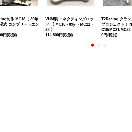
cing制作 MC18（ 89年
VHM製 コネクティングロッ
T2Racing クラ
 湿式 コンプリートエン
ド 【 MC18 - 89y ・MC21・
プロジェクト！ NS
28 】
C18/MC21/MC28
000円
(税別)
114,800円
(税別)
0円
(税別)