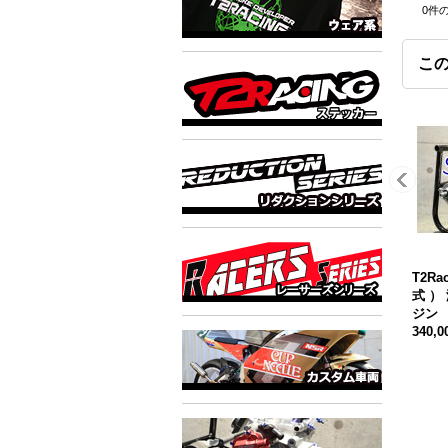
0
件
こ
T2Ra
式 ）
ジン
340,