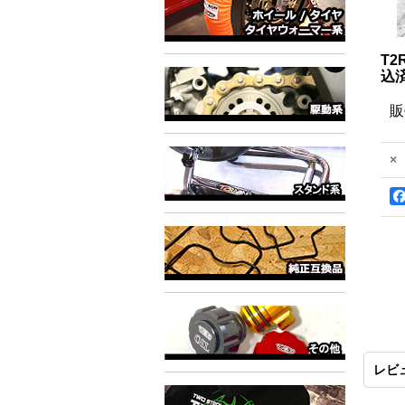
T2
込
販
×
レビ