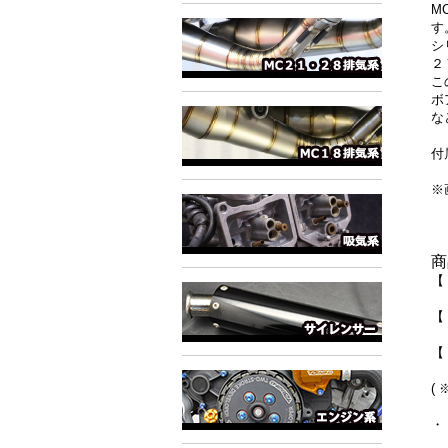
M
す
シ
２
こ
ボ
な
付
※
商
【
【
【
(
・