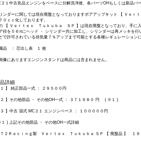
C２１中古良品エンジンをベースに分解洗浄後、各パーツOHもしくは新品パ
。
リンダーに関しては現在廃盤となっておりますボアアップキット 【 Ｖｅｒｔ
７０ｃｃ化しております。
の 【 Ｖｅｒｔｅｘ Ｔｕｋｕｂａ ＳＰ 】は現在廃盤となっており、手に
ア径を５６πにヘッド ・ シリンダー共に加工し、シリンダーは再メッキを行
どで許可されている排気量７％アップまで可能とする各種レギュレーション
属品 ： 芯出し表 １ 枚
画像にありますエンジンスタンドは商品には含まれません。
品詳細
 １ 】 純正部品一式 ： ２９５００円
 ２ 】その他部品 ・ その他OH一式 ： ３７１９８０ 円 ( ※１ )
 ３ 】中古 湿式 MC２１ エンジンベース ： １０００００円
 ※１ ) 上記その他部品 ・ その他OH一式詳細
 Ｔ２Ｒａｃｉｎｇ製 Ｖｅｒｔｅｘ Ｔｕｋｕｂａ ＳＰ 【 廃盤品 】 