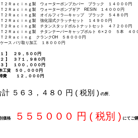
 Ｔ２Ｒａｃｉｎｇ製 ウォーターポンプカバー ブラック １４０００円
 Ｔ２Ｒａｃｉｎｇ製 ウォーターポンプギア RESIN １４０００円
 Ｔ２Ｒａｃｉｎｇ製 オイルフィラ―キャップ ブラック ５４８０円
 Ｔ２Ｒａｃｉｎｇ製 強化湿式クラッチセット １４９００円
 Ｔ２Ｒａｃｉｎｇ製 チタンスタッドボルトナットセット ４７２００円
 Ｔ２Ｒａｃｉｎｇ製 チタンテーパーキャップボルト ６×２０ ５本 ４０
Ｔ２Ｒａｃｉｎｇ
クランクOH ５８０００円
 ケース バリ取り加工 １８０００円
 １ 】 ２９，５００円
 ２ 】 ３７１，９８０円
 ３ 】 １００，０００円
本工賃 ５０，０００円
掃費 １２，０００円
合計 ５６３，４８０ 円 ( 税別 )
の所
、
５５５０００
円 ( 税別 )
別価格
にてご購