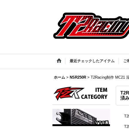
最近チェックしたアイテム
ご
ホーム
>
NSR250R
>
T2Racing制作 MC21
T2
済
T
T