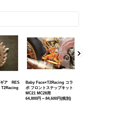
ギア RES
Baby Face×T2Racing コラ
Baby Face×T2Racing コラ
T2Racing
ボ フロントステップキット
ボ バックステップキット【
】
MC21 MC28用
MC21 】
64,800円
～
84,600円
(税別)
64,800円
(税別)