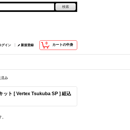
0
カートの中身
ログイン
新規登録
組込済み
[ Vertex Tsukuba SP ] 組込
す。