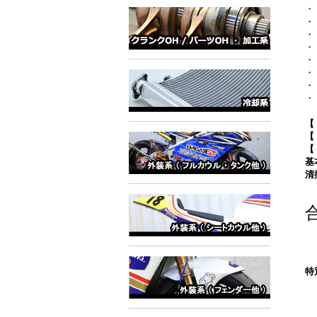
・
・
・
・
・
・
・
・
【
【
【
基
清
特