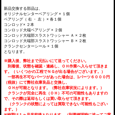
新品交換する部品は、
オリジナルセンターベアリング × １個
ベアリング（ 右 ・ 左 ）× 各１個
コンロッド× ２本
コンロッド大端ベアリング × ２個
コンロッド大端部スラストワッシャー Ａ × ２枚
コンロッド大端部スラストワッシャー Ｂ × ２枚
クランクセンターシール × １個
となります。
※購入後、弊社まで元払いにて送ってください。
到着後、状態を確認・連絡し、ＯＨ作業へ入らせて頂きま
す。（ いくつかの工程でＮＧが出る場合がございます。）
一部再生不可なパーツがあった場合は、1パーツ６０００円
（税抜）にて弊社在庫良品と交換し、
ＯＨが可能となります。（弊社在庫状況によります。）
クランクが完全に再生（ＯＨ）不可の可能性もありますの
で、その際は返却もしくは買い取らせて頂きます。
（クランクの状態によっては買取できない可能性もござい
ます。）
※納期は１ヶ月半前後となります。（到着確認時に追ってご案