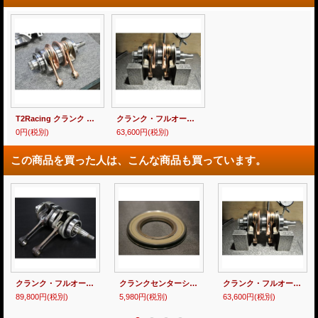
T2Racing クランク 買い取りプロジェクト！ NSR250R MC18/MC21/MC28
クランク・フルオーバーホール受付 MC16
0円
(税別)
63,600円
(税別)
この商品を買った人は、こんな商品も買っています。
クランク・フルオーバーホール受付 YAMAHA TZR250R 3XV 【 STD ・ RS 】
クランクセンターシール YAMAHA TZR250R 3XV STD/RS 用
クランク・フルオーバーホール受付 MC16
89,800円
(税別)
5,980円
(税別)
63,600円
(税別)