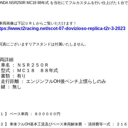
ONDA NSR250R MC18 88年式 を当社にてフルカスタムを行い仕上げた１
車両画像は下記ＵＲＬからご覧いただけます！
tps://www.t2racing.net/scot-07-dovizioso-replica-t2r-3-2023
写真にございますリアスタンドは付属いたしません。
両詳細
 車名 ： ＮＳＲ２５０Ｒ
 型式 ： ＭＣ１８ ８８年式
 書類 ： 有り
 走行距離 ： エンジンフルOH後ベンチ上慣らしのみ
 鍵 ： 無し
 １ 】 ベース車両 ： ８０００００円
 ２ 】 車体フルOH基本工賃及びベース車両解体費 ・ 清掃費等一式 ： ２１