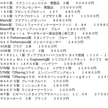
 ＨＲＣ製 イグニッションコイル 廃盤品 ２個 ３００００円
 ＨＲＣ製 デトカンセンサー 廃盤品 １５００００円
 ＩＳＡ製 フロントスプロケット １４Ｔ ４８００円
 ＩＳＡ製 リアスプロケット イグザクト用 ４２Ｔ １１５００円
 Matris製 ステアリングダンパー ９９８００円
 Matris製 フロントフォークインナーカートリッジ ０．８Ｋ １０９８
 MotoUP製 チェーンアジャスター ブルー １４０００円
 ＭＯＴＯｗｉｒｅ サーボモーター新品交換 ( 材工共 ) ４９８０円
 ＮＥＸ Performance製 スタンドフック ブルー ２５００円
 ＮＥＸ Performance製 ストロークセンサー ２４００円
 ＮGK製 プラグ ２本 １００００円
 ＮGK製 プラグキャップ ２個 ９０００円
 ＰＩＲＥＬＬＩ製 ディアブロスーパーコルサー タイヤ前後 （ １１０ －
 Ｒｏｂｂｙ Ｍｏｔｏ Engineering製 トリプルクランプキット タイプ
 ＳＨＯＲＡＩ ＪＡＰＡＮ製 バッテリー １９９８０円
 STM製 ホイールベアリングセット イグザクト用 １１０００円
 STM製 T2Racingコラボ エンジンベアリングセット １４８００円
 VHM製 T2Racingコラボ ＨＳＲスペシャルＲａｃｉｎｇキット １２
 ＷＡＫＯ’Ｓ製 ブレーキフルード １０００円
 ＷＡＫＯ’Ｓ製 ミッションオイル １８００円
 ＷＡＫＯ’Ｓ製 ラジエタークーラント １０００円
 ＷＰ製 ピギーバックタイプリアサスペンション １１．０Ｋ ２７５０
 マスターホース ２本 ブラック ２０００円