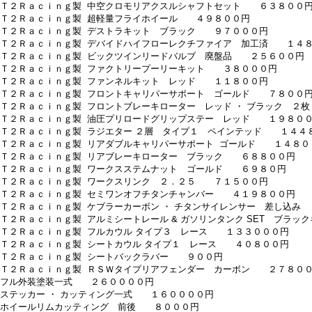
 Ｔ２Ｒａｃｉｎｇ製 中空クロモリアクスルシャフトセット ６３８００
 Ｔ２Ｒａｃｉｎｇ製 超軽量フライホイール ４９８００円
 Ｔ２Ｒａｃｉｎｇ製 デストラキット ブラック ９７０００円
 Ｔ２Ｒａｃｉｎｇ製 デバイドハイフローレクチファイア 加工済 １４
 Ｔ２Ｒａｃｉｎｇ製 ビックツインリードバルブ 廃盤品 ２５６００円
 Ｔ２Ｒａｃｉｎｇ製 ファクトリープーリーキット ３８０００円
 Ｔ２Ｒａｃｉｎｇ製 ファンネルキット レッド １１８００円
 Ｔ２Ｒａｃｉｎｇ製 フロントキャリパーサポート ゴールド ７８００
 Ｔ２Ｒａｃｉｎｇ製 フロントブレーキローター レッド ・ ブラック 
 Ｔ２Ｒａｃｉｎｇ製 油圧プリロードグリップステー レッド １９８０
 Ｔ２Ｒａｃｉｎｇ製 ラジエター ２層 タイプ１ ペインテッド １４４
 Ｔ２Ｒａｃｉｎｇ製 リアダブルキャリパーサポート ゴールド １４８０
 Ｔ２Ｒａｃｉｎｇ製 リアブレーキローター ブラック ６８８００円
 Ｔ２Ｒａｃｉｎｇ製 ワークスステムナット ゴールド ６９８０円
 Ｔ２Ｒａｃｉｎｇ製 ワークスリンク ２．２５ ７１５００円
 Ｔ２Ｒａｃｉｎｇ製 セミワンオフチタンチャンバー ４１９８００円
 Ｔ２Ｒａｃｉｎｇ製 ケブラーカーボン ・ チタンサイレンサー 差し込
 Ｔ２Ｒａｃｉｎｇ製 アルミシートレール & ガソリンタンク SET ブラ
 Ｔ２Ｒａｃｉｎｇ製 フルカウル タイプ３ レース １３３０００円
 Ｔ２Ｒａｃｉｎｇ製 シートカウル タイプ１ レース ４０８００円
 Ｔ２Ｒａｃｉｎｇ製 シートバックラバー ９００円
 Ｔ２Ｒａｃｉｎｇ製 ＲＳＷタイプリアフェンダー カーボン ２７８０
 フル外装塗装一式 ２６００００円
 ステッカー ・ カッティング一式 １６００００円
 ホイールリムカッティング 前後 ８０００円