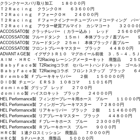
 クランクケースバリ取り加工 １８０００円
 Ｔ２Ｒａｃｉｎｇ クランクＯＨ ６３６００円
 Ｔ２Ｒａｃｉｎｇ ＦフォークＯＨ ２４０００円
 Ｔ２Ｒａｃｉｎｇ Ｆフォークインナーチューブハードコーティング パ
 Ｔ２Ｒａｃｉｎｇ アウター硬質アルマイト カシマコート ３２０００
 ACCOSSATO製 クラッチレバー （ カラー込み ） レッド ２５６００
 ACCOSSATO製 フルードタンク １５ｍｌ 本体ブラック / 蓋ブルー 
 ACCOSSATO製 フルードタンク ２５ｍｌ 本体ブラック / 蓋ブルー 
 ACCOSSATO製 フロントブレーキマスター ブラック ４４８００円
 ADVANTＡGE製 イグザクトＲ１０ マグホイール前後 ３．５－４．
 ＡＩＭ ・ ＨＲＣ ・ T2Racing レーシングメーターキット 廃盤品 ２
 ＢａｂｙＦａｃｅ製 T2Racingコラボ セパレートハンドルキット ゴ
 ＢａｂｙＦａｃｅ製 T2Racingコラボ フロントステップ ブラック ６
 Ｂｒｅｍｂｏ製 Ｆブレーキキャリパー ２個 １５００００円
 ＤＩＤ製 チェーン ＥＲＳ３ １０８コマ １１０１６円
 ｄｏｍｉｎｏ製 グリップ レッド ２７００円
 ｄｏｍｉｎｏ製 ハイスロキット ブラック ２４０００円
 HEL Performance製 フィンガーブレーキ用ホース ブルー １１０００
 HEL Performance製 フィンガーブレーキマスター ７２８００円
 HEL Performance製 リアキャリパー ブラック ２個 １１４６００円
 HEL Performance製 リアブレーキマスター ブラック ４４８００円
 HEL Performance製 Ｆブレーキホース ブルー ２３０００円
 HEL Performance製 Ｒブレーキホース ブルー ９０００円
 ＨＲＣ製 １速クロスミッション 廃盤品 ７００００円
 ＨＲＣ製 ＳＰハーネス 廃盤品 ５００００円