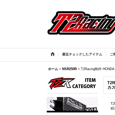
最近チェックしたアイテム
ご
ホーム
>
NSR250R
>
T2Racing制作 HO
T2
カ
T
紹