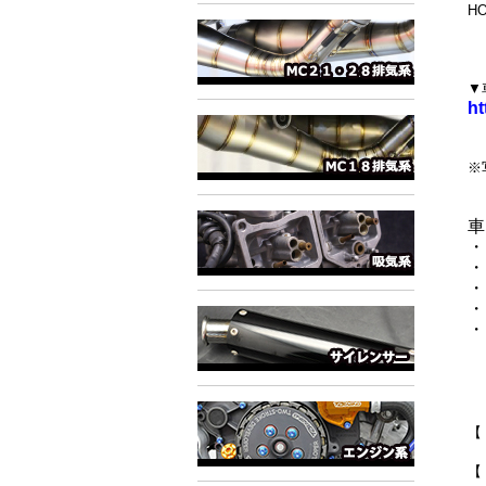
H
▼
ht
※
車
・
・
・
・
・
【
【