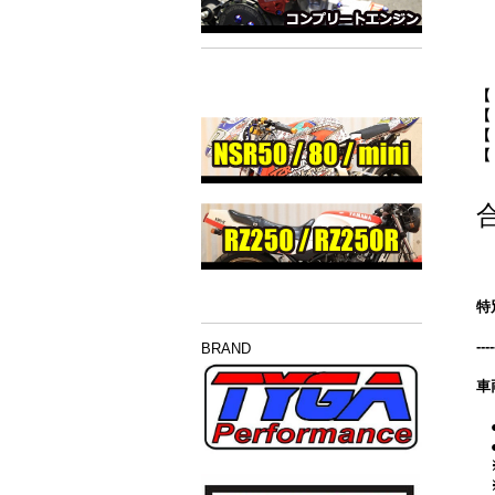
【
【
【
【
特
----
BRAND
車
●
●
※
※