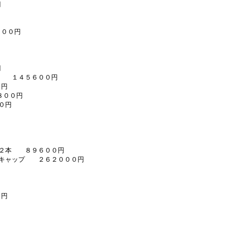
円
８００円
円
２枚 １４５６００円
０円
８００円
０円
み ２本 ８９６００円
ックキャップ ２６２０００円
０円