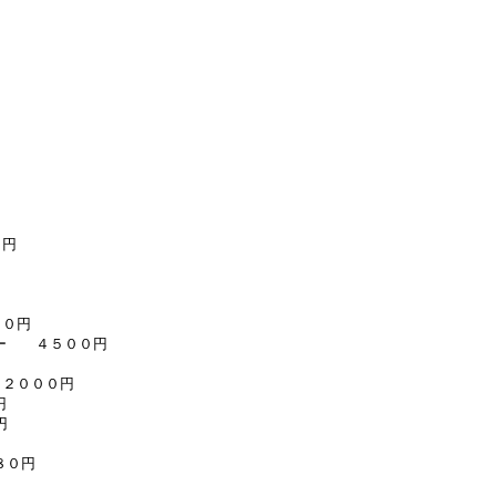
０円
００円
ルー ４５００円
３２０００円
円
円
８０円